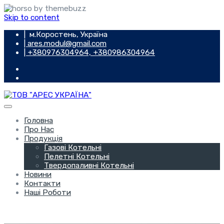
Skip to content
| м.Коростень, Україна
| ares.modul@gmail.com
| +380976304964, +380986304964
Головна
Про Нас
Продукція
Газові Котельні
Пелетні Котельні
Твердопаливні Котельні
Новини
Контакти
Наші Роботи
Зв'язатися з нами