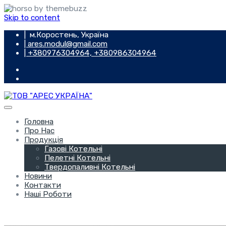
Skip to content
| м.Коростень, Україна
| ares.modul@gmail.com
| +380976304964, +380986304964
Головна
Про Нас
Продукція
Газові Котельні
Пелетні Котельні
Твердопаливні Котельні
Новини
Контакти
Наші Роботи
Зв'язатися з нами