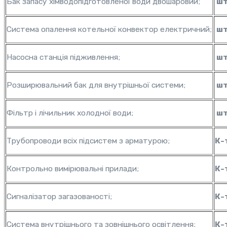
Бак запасу хімводопідготовленої води двошаровий;
шт
Система опалення котельної конвектор електричний;
шт
Насосна станція підживлення;
шт
Розширювальний бак для внутрішньої системи;
шт
Фільтр і лічильник холодної води;
шт
Трубопроводи всіх підсистем з арматурою;
К-
Контрольно вимірювальні прилади;
К-
Сигналізатор загазованості;
К-
Система внутрішнього та зовнішнього освітлення;
К-