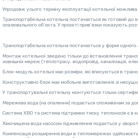
Упродовж усього терміну експлуатації котельної можлива ї
Транспортабельна котельна постачається як готовий до екс
опалювального об’єкта. У проєкті прив’язки показують ро
Транспортабельна котельна постачається у формі одного а
Монтаж котельної зведено тільки до встановлення трансп
зовнішніх мереж (теплотрасу, водопровід, каналізація, ел
Блок-модуль котельні має розміри, які вписуються в тран
Конструктивно блок має мобільне виготовлення зі несущо
У транспортувальні котельну монтуються тільки сертифік
Мережева вода (на опалення) подається споживачам за до
Система ХВО та система підтримки тиску теплоносія є в ко
Хімочищена вода насосом підживлення подається у зворот
Компенсація розширення води в тепломережах здійснюється