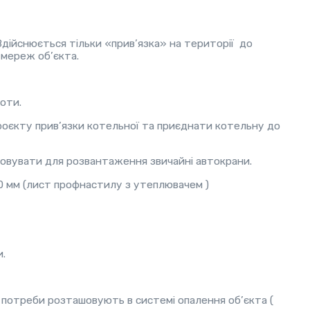
Здійснюється тільки «прив’язка» на території до
 мереж об’єкта.
оти.
роєкту прив’язки котельної та приєднати котельну до
стовувати для розвантаження звичайні автокрани.
0 мм (лист профнастилу з утеплювачем )
и.
 потреби розташовують в системі опалення об’єкта (