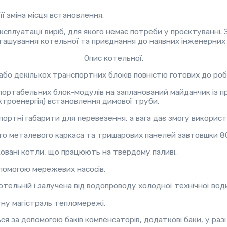
ї зміна місця встановлення.
плуатації виріб, для якого немає потреби у проєктуванні. 
зташування котельної та приєднання до наявних інженерних
Опис котельної.
бо декількох транспортних блоків повністю готових до роб
ортабельних блок-модулів на запланований майданчик із п
ектроенергія) встановлення димової труби.
спортні габарити для перевезення, а вага дає змогу викори
го металевого каркаса та тришарових панелей завтовшки 8
овані котли, що працюють на твердому паливі.
помогою мережевих насосів.
тельній і залучена від водопроводу холодної технічної вод
ну магістраль тепломережі.
 за допомогою баків компенсаторів, додаткові баки, у разі