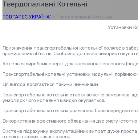
Твердопаливні Котельні
ТОВ "АРЕС УКРАЇНА"
>
Твердопаливні Котельні
Установки Ко
Призначення транспортабельної котельної полягає в забез
промислових об’єктів. Особливо доцільно використовувати
Котельня виробник енергії для нагрівання теплоносія (вод
Транспортабельні котельні установки модульні, порівнюю
Ця вигода досягається такими чинниками:
Транспортабельна котельна стає власністю замовника, що 
унаслідок чого котельня швидко окупається.
Транспортабельна котельна розміщена безпосередньо в сп
Використання ефективного обладнання дає змогу істотно з
Система підрахунку експлуатаційних витрат дуже проста т
в період пікових навантажень.