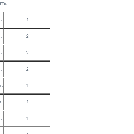
ть.
.
1
.
2
.
2
.
2
т.
1
т.
1
.
1