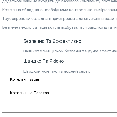
додаткові баки не входять до базового комплекту постача
Котельна обладнана необхідними контрольно-вимірювальн
Трубопроводи обладнані пристроями для спускання води т
Безпечна експлуатація котлів відбувається завдяки штат
Безпечно Та Єффективно
Наші котельні цілком безпечні та дуже єфектив
Швидко Та Якісно
Швидкий монтаж та якісний сервіс
Котельні Газові
Котельні На Пелетах
Котельні На Деревині