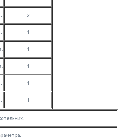
.
2
.
1
т.
1
т.
1
.
1
.
1
котельних.
араметра.