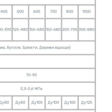
400
500
600
700
800
1000
00-390
125-480
150-680
150-680
200-790
300-880
ва, Вугілля, Брікети, Деревні відходи)
70-90
0,3-0,6 МПа
Ду80
Ду80
Ду100
Ду100
Ду100
Ду125