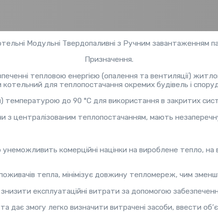
тельні Модульні Твердопаливні з Ручним завантаженням па
Призначення.
печенні тепловою енергією (опалення та вентиляції) житло
 котельний для теплопостачання окремих будівель і споруд
и) температурою до 90 °C для використання в закритих сист
чи з централізованим теплопостачанням, мають незаперечн
унеможливить комерційні націнки на вироблене тепло, на в
оживачів тепла, мінімізує довжину тепломереж, чим зменшу
низити експлуатаційні витрати за допомогою забезпечення 
а дає змогу легко визначити витрачені засоби, ввести об’