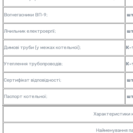
Вогнегасники ВП-9;
шт
Лічильник електроергії;
шт
Димові труби (у межах котельної);
К-
Утеплення трубопроводів;
К-
Сертифікат відповідності;
шт
Паспорт котельної;
шт
Характеристики 
Найменування п