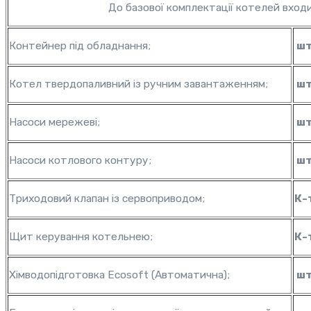
До базової комплектації котелей входи
Контейнер під обладнання;
шт
Котел твердопаливний із ручним завантаженням;
шт
Насоси мережеві;
шт
Насоси котлового контуру;
шт
Триходовий клапан із сервоприводом;
К-
Щит керування котельнею;
К-
Хімводопідготовка Ecosoft (Автоматична);
шт