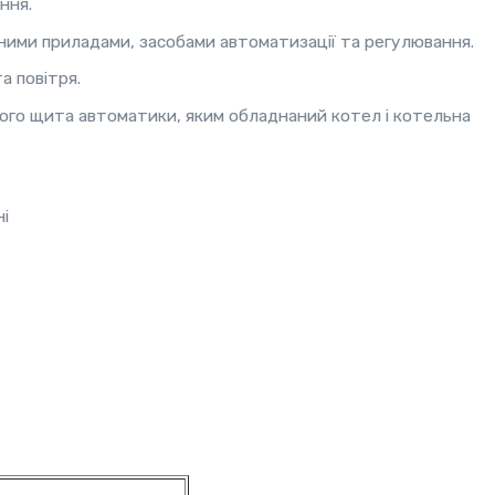
ння.
ими приладами, засобами автоматизації та регулювання.
а повітря.
ного щита автоматики, яким обладнаний котел і котельна
ні